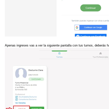
Apenas ingreses vas a ver la siguiente pantalla con tus turnos, deberá