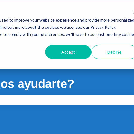
ubmenú de
used to improve your website experience and provide more personalize
find out more about the cookies we use, see our Privacy Policy.
r to comply with your preferences, we'll have to use just one tiny cookie
Accept
Decline
s ayudarte?
queda está vacío.