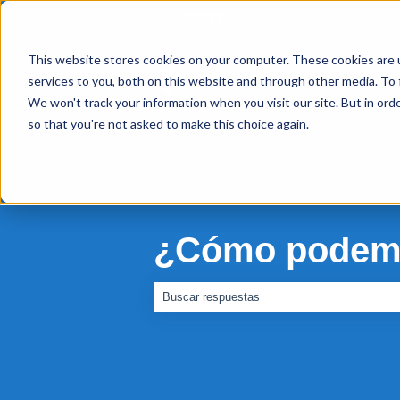
Español
Traducciones de Mostrar s
This website stores cookies on your computer. These cookies are 
services to you, both on this website and through other media. To 
We won't track your information when you visit our site. But in orde
so that you're not asked to make this choice again.
¿Cómo podemo
No hay sugerencias porque el campo de bús